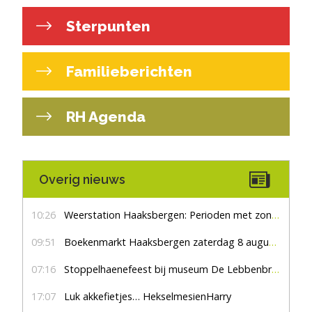
Sterpunten
Familieberichten
RH Agenda
Overig nieuws
10:26
Weerstation Haaksbergen: Perioden met zon en droog
09:51
Boekenmarkt Haaksbergen zaterdag 8 augustus, marktplein Haaksbergen
07:16
Stoppelhaenefeest bij museum De Lebbenbrugge
17:07
Luk akkefietjes… HekselmesienHarry