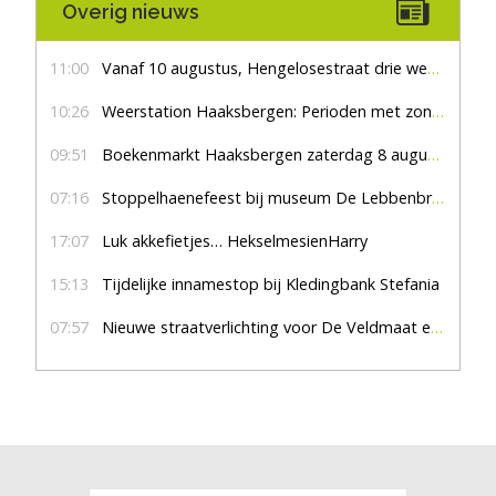
Overig nieuws
11:00
Vanaf 10 augustus, Hengelosestraat drie weken dicht voor doorgaand verkeer
10:26
Weerstation Haaksbergen: Perioden met zon en droog
09:51
Boekenmarkt Haaksbergen zaterdag 8 augustus, marktplein Haaksbergen
07:16
Stoppelhaenefeest bij museum De Lebbenbrugge
17:07
Luk akkefietjes… HekselmesienHarry
15:13
Tijdelijke innamestop bij Kledingbank Stefania
07:57
Nieuwe straatverlichting voor De Veldmaat en De Pas