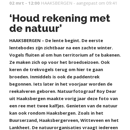
02 mrt - 12:00
HAAKSBERGEN -
aangepast om 09:41
‘Houd rekening met
de natuur’
HAAKSBERGEN – De lente begint. De eerste
lentebodes zijn zichtbaar na een zachte winter.
Vogels fluiten al om hun territorium af te bakenen.
Ze maken zich op voor het broedseizoen. Ook
keren de trekvogels terug om hier te gaan
broeden. Inmiddels is ook de paddentrek
begonnen. Iets later in het voorjaar worden de
reekalveren geboren. Natuurfotograaf Roy Dear
uit Haaksbergen maakte vorig jaar deze foto van
een ree met twee kalfjes. Genieten van de natuur
kan ook rondom Haaksbergen. Zoals in het
Buurserzand, Haaksbergerveen, Witteveen en het
Lankheet. De natuurorganisaties vraagt iedereen