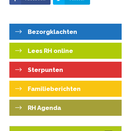
Bezorgklachten
Lees RH online
Sterpunten
Familieberichten
RH Agenda