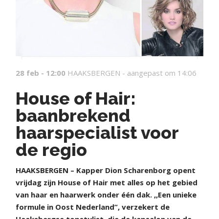
28 feb - 12:00
HAAKSBERGEN -
aangepast om 14:06
House of Hair:
baanbrekend
haarspecialist voor
de regio
H
AAKSBERGEN – Kapper Dion Scharenborg opent
vrijdag zijn House of Hair met alles op het gebied
van haar en haarwerk onder één dak. ,,Een unieke
formule in Oost Nederland”, verzekert de