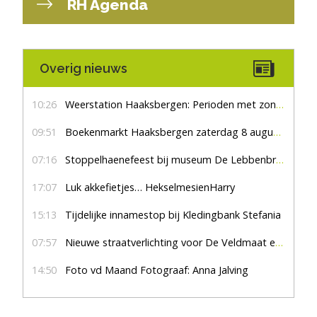
RH Agenda
Overig nieuws
10:26
Weerstation Haaksbergen: Perioden met zon en droog
09:51
Boekenmarkt Haaksbergen zaterdag 8 augustus, marktplein Haaksbergen
07:16
Stoppelhaenefeest bij museum De Lebbenbrugge
17:07
Luk akkefietjes… HekselmesienHarry
15:13
Tijdelijke innamestop bij Kledingbank Stefania
07:57
Nieuwe straatverlichting voor De Veldmaat en De Pas
14:50
Foto vd Maand Fotograaf: Anna Jalving