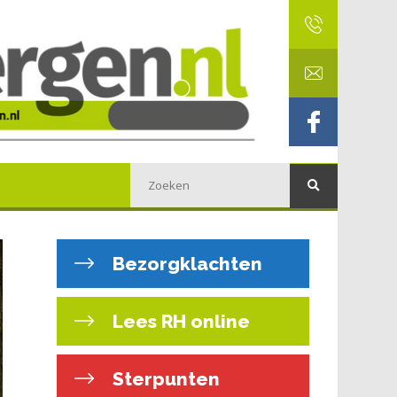
Bezorgklachten
Lees RH online
Sterpunten