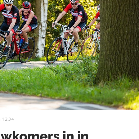
 12:34
uwkomers in in