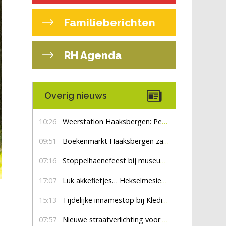
Familieberichten
RH Agenda
Overig nieuws
10:26
Weerstation Haaksbergen: Perioden met zon en droog
09:51
Boekenmarkt Haaksbergen zaterdag 8 augustus, marktplein Haaksbergen
07:16
Stoppelhaenefeest bij museum De Lebbenbrugge
17:07
Luk akkefietjes… HekselmesienHarry
15:13
Tijdelijke innamestop bij Kledingbank Stefania
07:57
Nieuwe straatverlichting voor De Veldmaat en De Pas