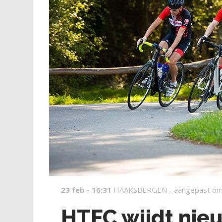
23 feb - 16:31
HAAKSBERGEN -
aangepast om
HTFC wijdt nie