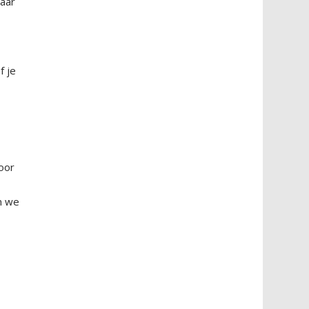
Maar
f je
voor
en we