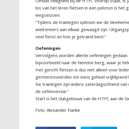
Omdat veiligheid bij de HTFC voorop staat, is
los van het leren fietsen in een peloton is het
wegseizoen.
“Tijdens de trainingen splitsen we de deelnem
wielrenners aan elkaar gewaagd zijn. Uitgangs
veel fietst en hoe je getraind bent.”
Oefeningen
Vervolgens worden allerlei oefeningen gedaan
bijvoorbeeld naar de Needse berg, waar je hel
Het gericht fietsen is dus niet alleen voor led
geïnteresseerden om eens geheel vrijblijvend 
De trainingen zijn iedere zaterdagochtend van 
de oefensessie.”
Start is het clubgebouw van de HTFC aan de Ge
Foto: Alexander Fianke