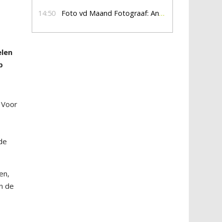
14:50
Foto vd Maand Fotograaf: Anna Jalving
elen
p
 Voor
 de
en,
in de