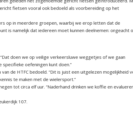
 jaren geleden het zogenoemde gericht fietsen geïntroduceerd. 
 gericht fietsen vooral ook bedoeld als voorbereiding op het
ers op in meerdere groepen, waarbij we erop letten dat de
punt is namelijk dat iedereen moet kunnen deelnemen: ongeacht o
. “Dat doen we op veilige verkeersluwe weggetjes of we gaan
e specifieke oefeningen kunt doen.”
en van de HTFC bedoeld. “Dit is juist een uitgelezen mogelijkheid 
kennis te maken met de wielersport.”
negen tot circa elf uur. “Naderhand drinken we koffie en evaluer
ukerdijk 107.