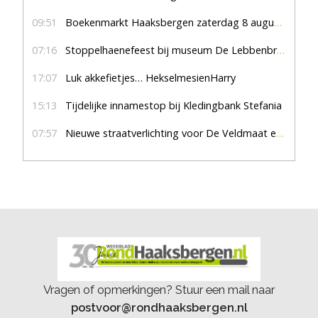
09:51
Boekenmarkt Haaksbergen zaterdag 8 augustus, marktplein Haaksbergen
07:16
Stoppelhaenefeest bij museum De Lebbenbrugge
17:07
Luk akkefietjes… HekselmesienHarry
15:13
Tijdelijke innamestop bij Kledingbank Stefania
07:57
Nieuwe straatverlichting voor De Veldmaat en De Pas
Vragen of opmerkingen? Stuur een mail naar
postvoor@rondhaaksbergen.nl