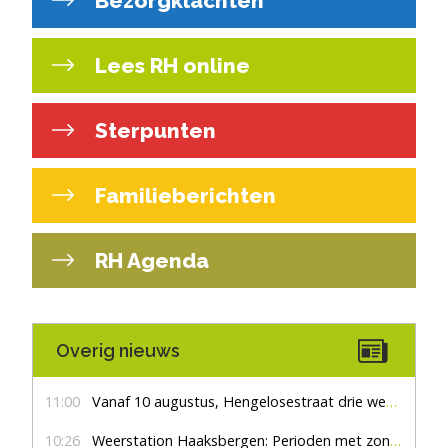
Bezorgklachten
Lees RH online
Sterpunten
Familieberichten
RH Agenda
Overig nieuws
11:00
Vanaf 10 augustus, Hengelosestraat drie weken dicht voor doorgaand verkeer
10:26
Weerstation Haaksbergen: Perioden met zon en droog