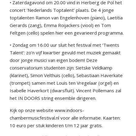
• Zaterdagavond om 20.00 vind in Herberg de Pol het
concert ‘Nederlands Toptalent’ plaats. De 4 jonge
toptalenten Ramon van Engelenhoven (piano), Laetitia
Gerards (zang), Emma Roijackers (viool) en Tom
Feltgen (cello) spelen hier een gevarieerd programma.
• Zondag om 16.00 uur sluit het festival met ‘Twents
Talent’: zo’n vijf kwartier gevuld met muziek gemaakt
door jonge musici van eigen bodem! Deze
conservatorium studenten zijn: Sietske Veldkamp
(klarinet), Simon Velthuis (cello), Sebastiaan Haverkate
(trompet) samen met Louis ten Vregelaar (orgel) en
Isabelle Haverkort (dwarsfluit). Vincent Pollemans zal
het IN DOORS string ensemble dirigeren.
Kijk op onze website www.indoors-
chambermusicfestival.nl voor alle informatie. Kaarten:
10 euro per stuk kinderen t/m 12 jaar gratis.