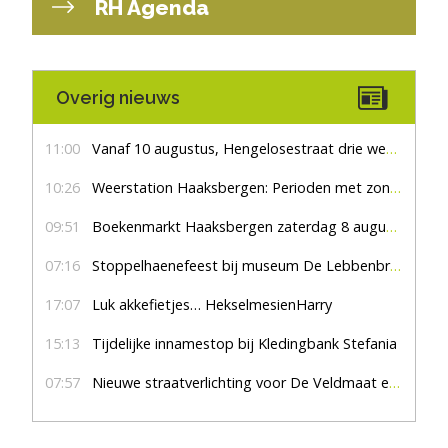
RH Agenda
Overig nieuws
11:00
Vanaf 10 augustus, Hengelosestraat drie weken dicht voor doorgaand verkeer
10:26
Weerstation Haaksbergen: Perioden met zon en droog
09:51
Boekenmarkt Haaksbergen zaterdag 8 augustus, marktplein Haaksbergen
07:16
Stoppelhaenefeest bij museum De Lebbenbrugge
17:07
Luk akkefietjes… HekselmesienHarry
15:13
Tijdelijke innamestop bij Kledingbank Stefania
07:57
Nieuwe straatverlichting voor De Veldmaat en De Pas