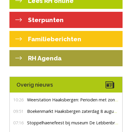
Lees RH online
Sterpunten
Familieberichten
RH Agenda
Overig nieuws
10:26
Weerstation Haaksbergen: Perioden met zon en droog
09:51
Boekenmarkt Haaksbergen zaterdag 8 augustus, marktplein Haaksbergen
07:16
Stoppelhaenefeest bij museum De Lebbenbrugge