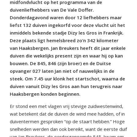
midfondvlucht op het programma van de
duivenliefhebbers van De Vale Doffer.
Donderdagavond waren door 12 liefhebbers maar
liefst 132 duiven ingekorfd voor deze vlucht uit het
inmiddels bekende stadje Dizy les Gros in Frankrijk.
Deze plaats ligt hemelsbreed zo’n 342 kilometer
van Haaksbergen. Jan Breukers heeft dit jaar enkele
duiven die wekelijks present zijn en waar hij op kan
bouwen. De 845, 846 (zijn broer) en de Duitse
opvanger 027 laten Jan niet of nauwelijks in de
steek. Om 7.45 uur klonk het startschot, waarna de
duiven vanuit Dizy les Gros aan hun terugreis naar
Haaksbergen konden beginnen.
Er stond een met vlagen vrij stevige zuidwestenwind,
wat betekent dat de duiven de wind mee hadden, of in
duiventermen gesproken “op de staart hebben.” Hoge
snelheden werden dan ook bereikt, want de eerste duif
van Jan Breukers, de eerdergenoemde 845, kwam om