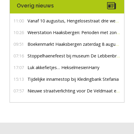
Overig nieuws
11:00
Vanaf 10 augustus, Hengelosestraat drie weken dicht voor doorgaand verkeer
10:26
Weerstation Haaksbergen: Perioden met zon en droog
09:51
Boekenmarkt Haaksbergen zaterdag 8 augustus, marktplein Haaksbergen
07:16
Stoppelhaenefeest bij museum De Lebbenbrugge
17:07
Luk akkefietjes… HekselmesienHarry
15:13
Tijdelijke innamestop bij Kledingbank Stefania
07:57
Nieuwe straatverlichting voor De Veldmaat en De Pas