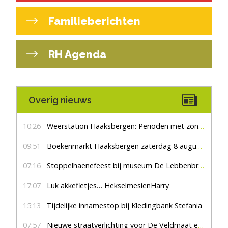
Familieberichten
RH Agenda
Overig nieuws
10:26
Weerstation Haaksbergen: Perioden met zon en droog
09:51
Boekenmarkt Haaksbergen zaterdag 8 augustus, marktplein Haaksbergen
07:16
Stoppelhaenefeest bij museum De Lebbenbrugge
17:07
Luk akkefietjes… HekselmesienHarry
15:13
Tijdelijke innamestop bij Kledingbank Stefania
07:57
Nieuwe straatverlichting voor De Veldmaat en De Pas