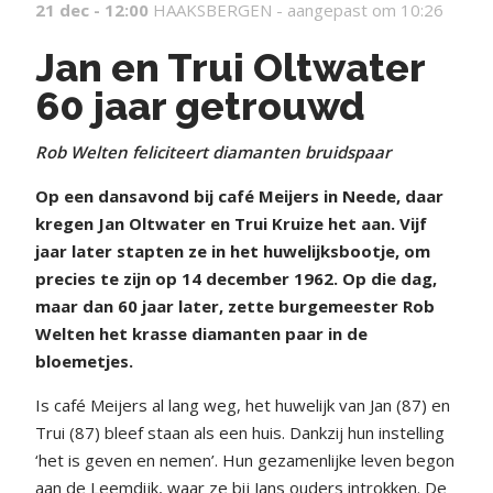
21 dec - 12:00
HAAKSBERGEN -
aangepast om 10:26
Jan en Trui Oltwater
60 jaar getrouwd
Rob Welten feliciteert diamanten bruidspaar
Op een dansavond bij café Meijers in Neede, daar
kregen Jan Oltwater en Trui Kruize het aan. Vijf
jaar later stapten ze in het huwelijksbootje, om
precies te zijn op 14 december 1962. Op die dag,
maar dan 60 jaar later, zette burgemeester Rob
Welten het krasse diamanten paar in de
bloemetjes.
Is café Meijers al lang weg, het huwelijk van Jan (87) en
Trui (87) bleef staan als een huis. Dankzij hun instelling
‘het is geven en nemen’. Hun gezamenlijke leven begon
aan de Leemdijk, waar ze bij Jans ouders introkken. De