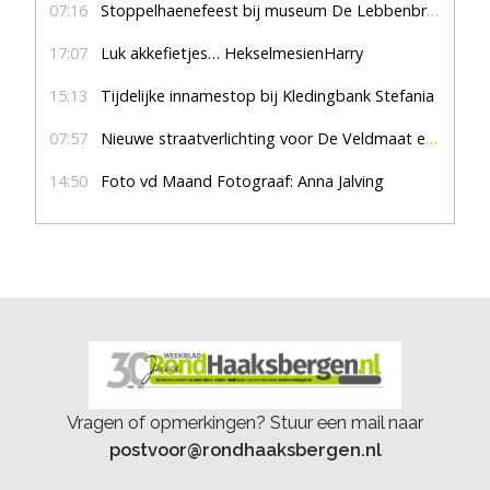
07:16
Stoppelhaenefeest bij museum De Lebbenbrugge
17:07
Luk akkefietjes… HekselmesienHarry
15:13
Tijdelijke innamestop bij Kledingbank Stefania
07:57
Nieuwe straatverlichting voor De Veldmaat en De Pas
14:50
Foto vd Maand Fotograaf: Anna Jalving
Vragen of opmerkingen? Stuur een mail naar
postvoor@rondhaaksbergen.nl