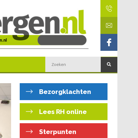
Bezorgklachten
Lees RH online
Sterpunten