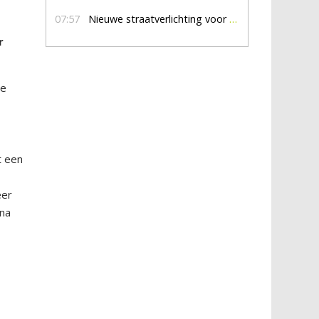
07:57
Nieuwe straatverlichting voor De Veldmaat en De Pas
r
te
t een
eer
 na