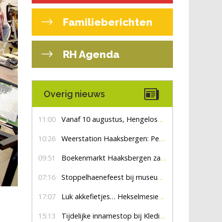
Familieberichten
RH Agenda
Overig nieuws
11:00
Vanaf 10 augustus, Hengelosestraat drie weken dicht voor doorgaand verkeer
10:26
Weerstation Haaksbergen: Perioden met zon en droog
09:51
Boekenmarkt Haaksbergen zaterdag 8 augustus, marktplein Haaksbergen
07:16
Stoppelhaenefeest bij museum De Lebbenbrugge
17:07
Luk akkefietjes… HekselmesienHarry
15:13
Tijdelijke innamestop bij Kledingbank Stefania