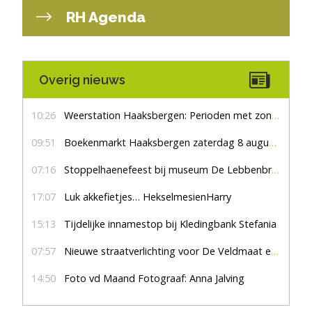
RH Agenda
Overig nieuws
10:26
Weerstation Haaksbergen: Perioden met zon en droog
09:51
Boekenmarkt Haaksbergen zaterdag 8 augustus, marktplein Haaksbergen
07:16
Stoppelhaenefeest bij museum De Lebbenbrugge
17:07
Luk akkefietjes… HekselmesienHarry
15:13
Tijdelijke innamestop bij Kledingbank Stefania
07:57
Nieuwe straatverlichting voor De Veldmaat en De Pas
14:50
Foto vd Maand Fotograaf: Anna Jalving