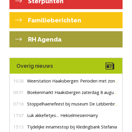
Sterpunten
Familieberichten
RH Agenda
Overig nieuws
10:26
Weerstation Haaksbergen: Perioden met zon en droog
09:51
Boekenmarkt Haaksbergen zaterdag 8 augustus, marktplein Haaksbergen
07:16
Stoppelhaenefeest bij museum De Lebbenbrugge
17:07
Luk akkefietjes… HekselmesienHarry
15:13
Tijdelijke innamestop bij Kledingbank Stefania