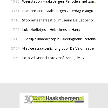
10:26
Weerstation Haaksbergen: Perioden met zon en droog
09:51
Boekenmarkt Haaksbergen zaterdag 8 augustus, marktplein Haaksbergen
07:16
Stoppelhaenefeest bij museum De Lebbenbrugge
17:07
Luk akkefietjes… HekselmesienHarry
15:13
Tijdelijke innamestop bij Kledingbank Stefania
07:57
Nieuwe straatverlichting voor De Veldmaat en De Pas
14:50
Foto vd Maand Fotograaf: Anna Jalving