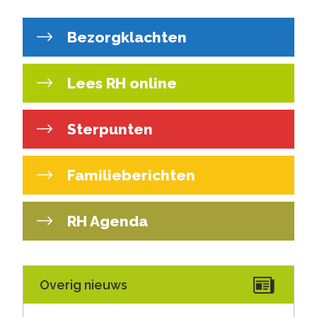
Bezorgklachten
Lees RH online
Sterpunten
Familieberichten
RH Agenda
Overig nieuws