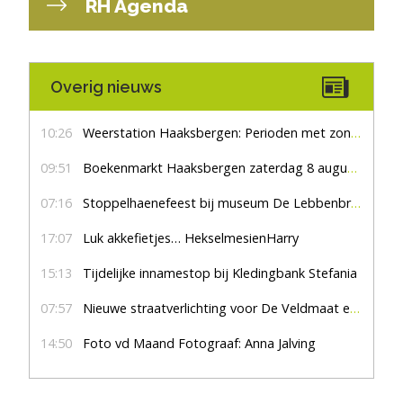
RH Agenda
Overig nieuws
10:26
Weerstation Haaksbergen: Perioden met zon en droog
09:51
Boekenmarkt Haaksbergen zaterdag 8 augustus, marktplein Haaksbergen
07:16
Stoppelhaenefeest bij museum De Lebbenbrugge
17:07
Luk akkefietjes… HekselmesienHarry
15:13
Tijdelijke innamestop bij Kledingbank Stefania
07:57
Nieuwe straatverlichting voor De Veldmaat en De Pas
14:50
Foto vd Maand Fotograaf: Anna Jalving