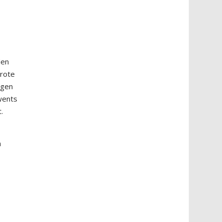
Men
grote
ogen
Twents
.
n