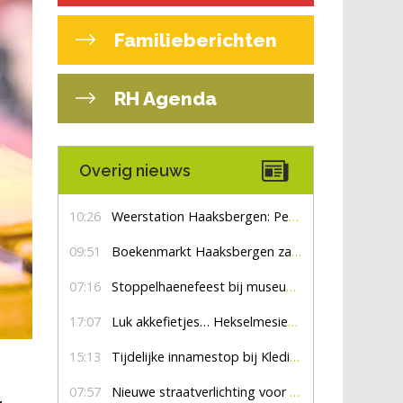
Familieberichten
RH Agenda
Overig nieuws
10:26
Weerstation Haaksbergen: Perioden met zon en droog
09:51
Boekenmarkt Haaksbergen zaterdag 8 augustus, marktplein Haaksbergen
07:16
Stoppelhaenefeest bij museum De Lebbenbrugge
17:07
Luk akkefietjes… HekselmesienHarry
15:13
Tijdelijke innamestop bij Kledingbank Stefania
07:57
Nieuwe straatverlichting voor De Veldmaat en De Pas