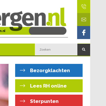
Bezorgklachten
Lees RH online
Sterpunten