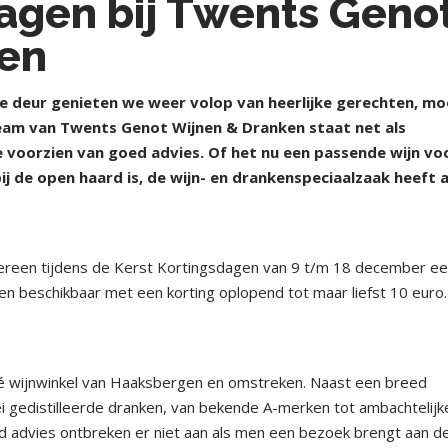
dagen bij Twents Geno
ken
deur genieten we weer volop van heerlijke gerechten, mo
team van Twents Genot Wijnen & Dranken staat net als
 voorzien van goed advies. Of het nu een passende wijn voo
ij de open haard is, de wijn- en drankenspeciaalzaak heeft a
edereen tijdens de Kerst Kortingsdagen van 9 t/m 18 december e
nen beschikbaar met een korting oplopend tot maar liefst 10 euro.
é wijnwinkel van Haaksbergen en omstreken. Naast een breed
ei gedistilleerde dranken, van bekende A-merken tot ambachtelijk
d advies ontbreken er niet aan als men een bezoek brengt aan d