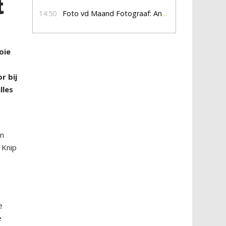
t
14:50
Foto vd Maand Fotograaf: Anna Jalving
oie
r bij
lles
en
 Knip
e
e