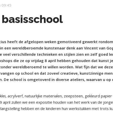
 09:45
 basisschool
acius heeft de afgelopen weken gemotiveerd gewerkt rondom
t in een wereldberoemde kunstenaar denk aan Vincent van Go
veel verschillende technieken en stijlen zien en zelf goed le
rkshops die ze op vrijdag 8 april hebben gehouden dat kunst je 
n zonder wereldberoemd te willen worden. Wat fijn dat we dez
angen op school en dat zoveel creatieve, kunstzinnige me
 De school is omgetoverd in diverse ateliers, waarvan u op 
i, acrylverf, natuurlijke materialen, zeepsteen, gekleurd papier
9 april zullen we een expositie houden van het werk van de jong
langstelling hebben en de kinderen hun werkstukken met trots k