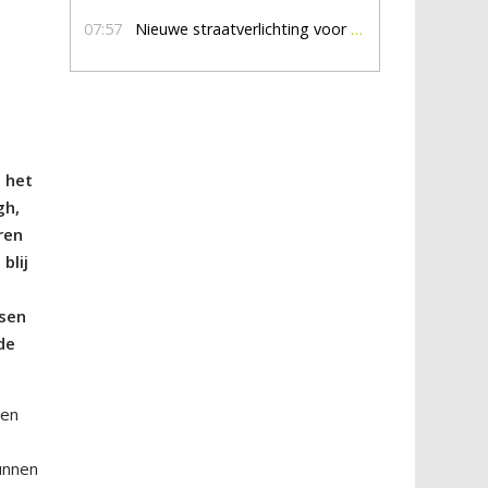
07:57
Nieuwe straatverlichting voor De Veldmaat en De Pas
 het
gh,
ren
blij
e
nsen
de
 en
e
unnen