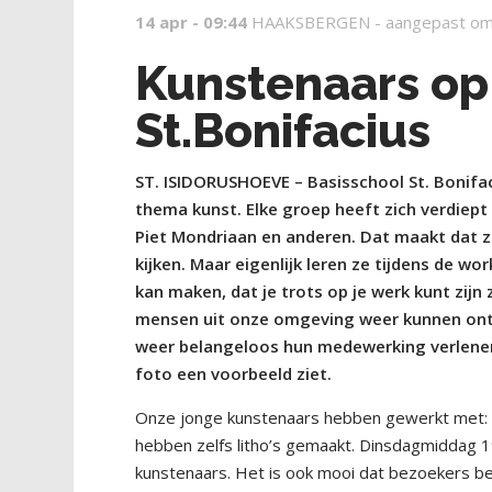
14 apr - 09:44
HAAKSBERGEN -
aangepast om
Kunstenaars op
St.Bonifacius
ST. ISIDORUSHOEVE – Basisschool St. Bonif
thema kunst. Elke groep heeft zich verdiep
Piet Mondriaan en anderen. Dat maakt dat ze 
kijken. Maar eigenlijk leren ze tijdens de wo
kan maken, dat je trots op je werk kunt zij
mensen uit onze omgeving weer kunnen ontv
weer belangeloos hun medewerking verlenen.
foto een voorbeeld ziet.
Onze jonge kunstenaars hebben gewerkt met: kle
hebben zelfs litho’s gemaakt. Dinsdagmiddag 1
kunstenaars. Het is ook mooi dat bezoekers be