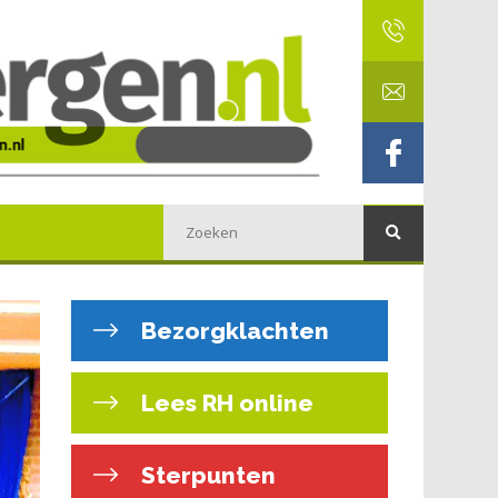
Bezorgklachten
Lees RH online
Sterpunten