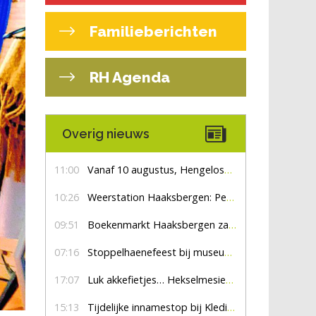
Familieberichten
RH Agenda
Overig nieuws
11:00
Vanaf 10 augustus, Hengelosestraat drie weken dicht voor doorgaand verkeer
10:26
Weerstation Haaksbergen: Perioden met zon en droog
09:51
Boekenmarkt Haaksbergen zaterdag 8 augustus, marktplein Haaksbergen
07:16
Stoppelhaenefeest bij museum De Lebbenbrugge
17:07
Luk akkefietjes… HekselmesienHarry
15:13
Tijdelijke innamestop bij Kledingbank Stefania