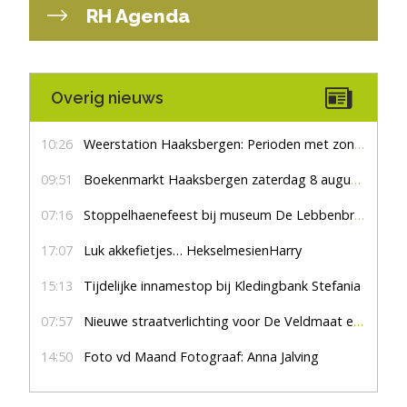
RH Agenda
Overig nieuws
10:26
Weerstation Haaksbergen: Perioden met zon en droog
09:51
Boekenmarkt Haaksbergen zaterdag 8 augustus, marktplein Haaksbergen
07:16
Stoppelhaenefeest bij museum De Lebbenbrugge
17:07
Luk akkefietjes… HekselmesienHarry
15:13
Tijdelijke innamestop bij Kledingbank Stefania
07:57
Nieuwe straatverlichting voor De Veldmaat en De Pas
14:50
Foto vd Maand Fotograaf: Anna Jalving