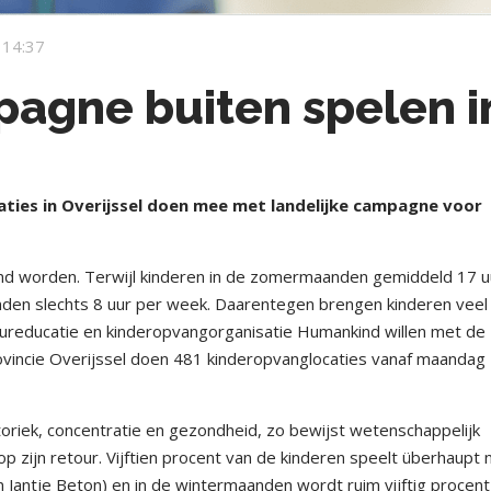
 14:37
pagne buiten spelen i
ties in Overijssel doen mee met landelijke campagne voor
end worden. Terwijl kinderen in de zomermaanden gemiddeld 17 u
anden slechts 8 uur per week. Daarentegen brengen kinderen veel
uureducatie en kinderopvangorganisatie Humankind willen met de
provincie Overijssel doen 481 kinderopvanglocaties vanaf maandag
toriek, concentratie en gezondheid, zo bewijst wetenschappelijk
p zijn retour. Vijftien procent van de kinderen speelt überhaupt 
n Jantje Beton) en in de wintermaanden wordt ruim vijftig procent