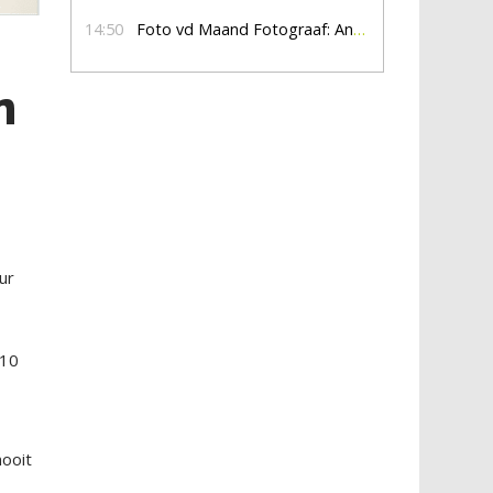
14:50
Foto vd Maand Fotograaf: Anna Jalving
n
ur
 10
nooit