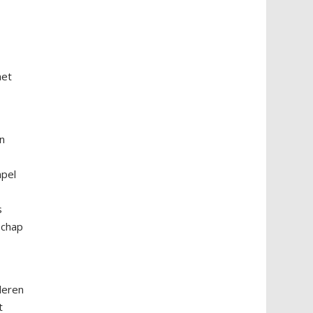
het
s
en
mpel
s
schap
deren
t