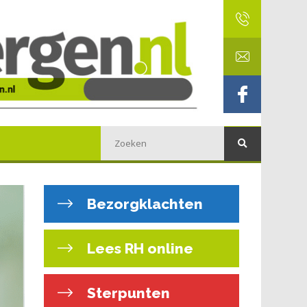
Bezorgklachten
Lees RH online
Sterpunten