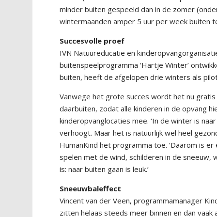
minder buiten gespeeld dan in de zomer (onderzo
wintermaanden amper 5 uur per week buiten te
Succesvolle proef
IVN Natuureducatie en kinderopvangorganisat
buitenspeelprogramma ‘Hartje Winter’ ontwikke
buiten, heeft de afgelopen drie winters als pil
Vanwege het grote succes wordt het nu gratis 
daarbuiten, zodat alle kinderen in de opvang h
kinderopvanglocaties mee. ‘In de winter is naa
verhoogt. Maar het is natuurlijk wel heel gezo
HumanKind het programma toe. ‘Daarom is er ec
spelen met de wind, schilderen in de sneeuw, 
is: naar buiten gaan is leuk.’
Sneeuwbaleffect
Vincent van der Veen, programmamanager Kind en
zitten helaas steeds meer binnen en dan vaak 