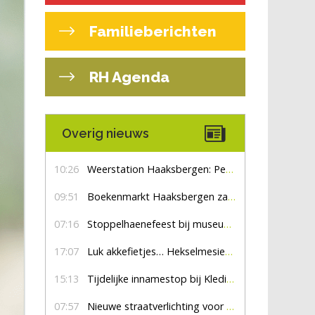
Familieberichten
RH Agenda
Overig nieuws
10:26
Weerstation Haaksbergen: Perioden met zon en droog
09:51
Boekenmarkt Haaksbergen zaterdag 8 augustus, marktplein Haaksbergen
07:16
Stoppelhaenefeest bij museum De Lebbenbrugge
17:07
Luk akkefietjes… HekselmesienHarry
15:13
Tijdelijke innamestop bij Kledingbank Stefania
07:57
Nieuwe straatverlichting voor De Veldmaat en De Pas