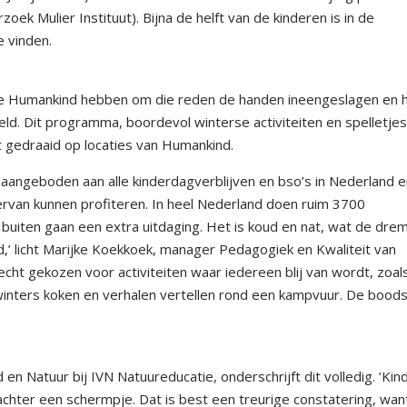
ek Mulier Instituut). Bijna de helft van de kinderen is in de
 vinden.
ie Humankind hebben om die reden de handen ineengeslagen en 
ld. Dit programma, boordevol winterse activiteiten en spelletje
ot gedraaid op locaties van Humankind.
aangeboden aan alle kinderdagverblijven en bso’s in Nederland 
iervan kunnen profiteren. In heel Nederland doen ruim 3700
r buiten gaan een extra uitdaging. Het is koud en nat, wat de dre
nd,’ licht Marijke Koekkoek, manager Pedagogiek en Kwaliteit van
ht gekozen voor activiteiten waar iedereen blij van wordt, zoal
winters koken en verhalen vertellen rond een kampvuur. De bood
 Natuur bij IVN Natuureducatie, onderschrijft dit volledig. ‘Kin
achter een schermpje. Dat is best een treurige constatering, wan