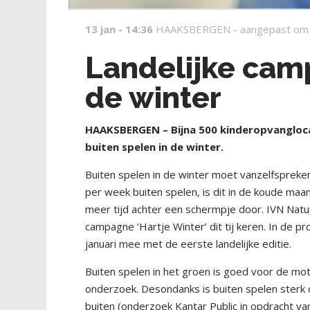
13 jan - 14:36
HAAKSBERGEN -
aangepast om
Landelijke cam
de winter
HAAKSBERGEN – Bijna 500 kinderopvangloca
buiten spelen in de winter.
Buiten spelen in de winter moet vanzelfsprek
per week buiten spelen, is dit in de koude ma
meer tijd achter een schermpje door. IVN Nat
campagne ‘Hartje Winter’ dit tij keren. In de 
januari mee met de eerste landelijke editie.
Buiten spelen in het groen is goed voor de mo
onderzoek. Desondanks is buiten spelen sterk o
buiten (onderzoek Kantar Public in opdracht va