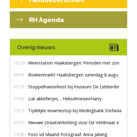
RH Agenda
Overig nieuws
10:26
Weerstation Haaksbergen: Perioden met zon en droog
09:51
Boekenmarkt Haaksbergen zaterdag 8 augustus, marktplein Haaksbergen
07:16
Stoppelhaenefeest bij museum De Lebbenbrugge
17:07
Luk akkefietjes… HekselmesienHarry
15:13
Tijdelijke innamestop bij Kledingbank Stefania
07:57
Nieuwe straatverlichting voor De Veldmaat en De Pas
14:50
Foto vd Maand Fotograaf: Anna Jalving