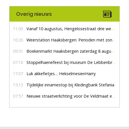
Overig nieuws
11:00
Vanaf 10 augustus, Hengelosestraat drie weken dicht voor doorgaand verkeer
10:26
Weerstation Haaksbergen: Perioden met zon en droog
09:51
Boekenmarkt Haaksbergen zaterdag 8 augustus, marktplein Haaksbergen
07:16
Stoppelhaenefeest bij museum De Lebbenbrugge
17:07
Luk akkefietjes… HekselmesienHarry
15:13
Tijdelijke innamestop bij Kledingbank Stefania
07:57
Nieuwe straatverlichting voor De Veldmaat en De Pas