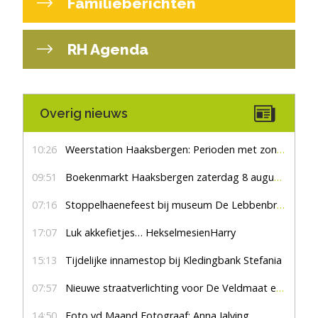
Familieberichten
RH Agenda
Overig nieuws
10:26
Weerstation Haaksbergen: Perioden met zon en droog
09:51
Boekenmarkt Haaksbergen zaterdag 8 augustus, marktplein Haaksbergen
07:16
Stoppelhaenefeest bij museum De Lebbenbrugge
17:07
Luk akkefietjes… HekselmesienHarry
15:13
Tijdelijke innamestop bij Kledingbank Stefania
07:57
Nieuwe straatverlichting voor De Veldmaat en De Pas
14:50
Foto vd Maand Fotograaf: Anna Jalving