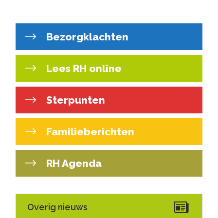
Bezorgklachten
Lees RH online
Sterpunten
Familieberichten
RH Agenda
Overig nieuws