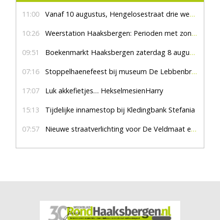
11:00
Vanaf 10 augustus, Hengelosestraat drie weken dicht voor doorgaand verkeer
10:26
Weerstation Haaksbergen: Perioden met zon en droog
09:51
Boekenmarkt Haaksbergen zaterdag 8 augustus, marktplein Haaksbergen
07:16
Stoppelhaenefeest bij museum De Lebbenbrugge
17:07
Luk akkefietjes… HekselmesienHarry
15:13
Tijdelijke innamestop bij Kledingbank Stefania
07:57
Nieuwe straatverlichting voor De Veldmaat en De Pas