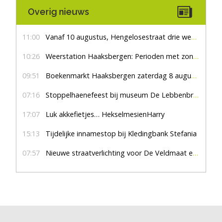
Overig nieuws
11:00
Vanaf 10 augustus, Hengelosestraat drie weken dicht voor doorgaand verkeer
10:26
Weerstation Haaksbergen: Perioden met zon en droog
09:51
Boekenmarkt Haaksbergen zaterdag 8 augustus, marktplein Haaksbergen
07:16
Stoppelhaenefeest bij museum De Lebbenbrugge
17:07
Luk akkefietjes… HekselmesienHarry
15:13
Tijdelijke innamestop bij Kledingbank Stefania
07:57
Nieuwe straatverlichting voor De Veldmaat en De Pas