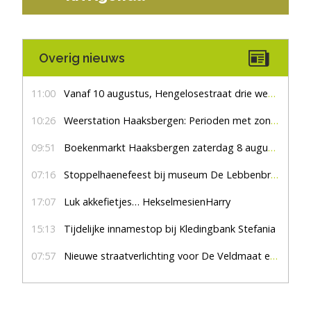
Overig nieuws
11:00
Vanaf 10 augustus, Hengelosestraat drie weken dicht voor doorgaand verkeer
10:26
Weerstation Haaksbergen: Perioden met zon en droog
09:51
Boekenmarkt Haaksbergen zaterdag 8 augustus, marktplein Haaksbergen
07:16
Stoppelhaenefeest bij museum De Lebbenbrugge
17:07
Luk akkefietjes… HekselmesienHarry
15:13
Tijdelijke innamestop bij Kledingbank Stefania
07:57
Nieuwe straatverlichting voor De Veldmaat en De Pas