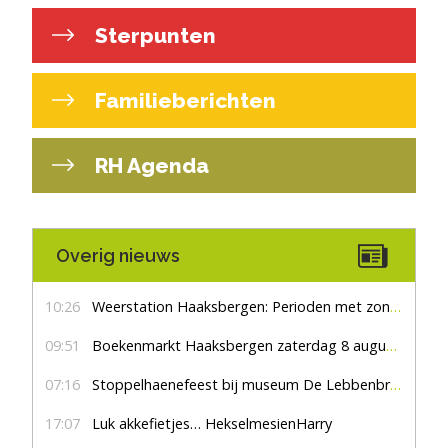
Sterpunten
Familieberichten
RH Agenda
Overig nieuws
10:26
Weerstation Haaksbergen: Perioden met zon en droog
09:51
Boekenmarkt Haaksbergen zaterdag 8 augustus, marktplein Haaksbergen
07:16
Stoppelhaenefeest bij museum De Lebbenbrugge
17:07
Luk akkefietjes… HekselmesienHarry