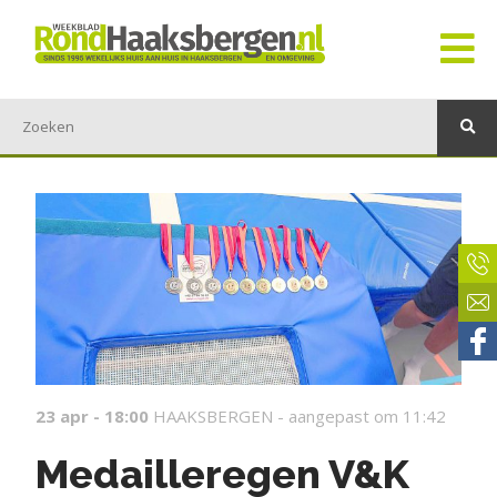
23 apr - 18:00
HAAKSBERGEN -
aangepast om 11:42
Medailleregen V&K