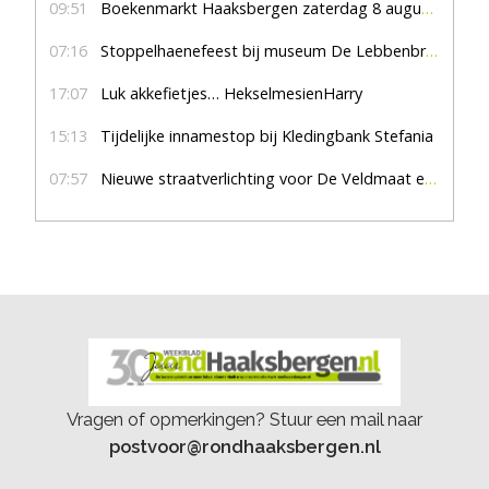
09:51
Boekenmarkt Haaksbergen zaterdag 8 augustus, marktplein Haaksbergen
07:16
Stoppelhaenefeest bij museum De Lebbenbrugge
17:07
Luk akkefietjes… HekselmesienHarry
15:13
Tijdelijke innamestop bij Kledingbank Stefania
07:57
Nieuwe straatverlichting voor De Veldmaat en De Pas
Vragen of opmerkingen? Stuur een mail naar
postvoor@rondhaaksbergen.nl