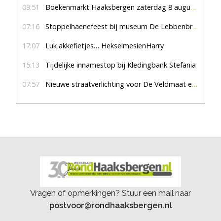
09:51
Boekenmarkt Haaksbergen zaterdag 8 augustus, marktplein Haaksbergen
07:16
Stoppelhaenefeest bij museum De Lebbenbrugge
17:07
Luk akkefietjes… HekselmesienHarry
15:13
Tijdelijke innamestop bij Kledingbank Stefania
07:57
Nieuwe straatverlichting voor De Veldmaat en De Pas
Vragen of opmerkingen? Stuur een mail naar
postvoor@rondhaaksbergen.nl