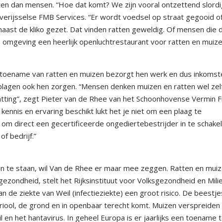
ten dan mensen. “Hoe dat komt? We zijn vooral ontzettend slordi
erijsselse FMB Services. “Er wordt voedsel op straat gegooid of
aast de kliko gezet. Dat vinden ratten geweldig. Of mensen die 
omgeving een heerlijk openluchtrestaurant voor ratten en muize
e toename van ratten en muizen bezorgt hen werk en dus inkomst
 plagen ook hen zorgen. “Mensen denken muizen en ratten wel zel
atting”, zegt Pieter van de Rhee van het Schoonhovense Vermin F
, kennis en ervaring beschikt lukt het je niet om een plaag te
om direct een gecertificeerde ongediertebestrijder in te schake
of bedrijf.”
en te staan, wil Van de Rhee er maar mee zeggen. Ratten en mui
gezondheid, stelt het Rijksinstituut voor Volksgezondheid en Mili
 de ziekte van Weil (infectieziekte) een groot risico. De beestje
 riool, de grond en in openbaar terecht komt. Muizen verspreide
 en het hantavirus. In geheel Europa is er jaarlijks een toename 