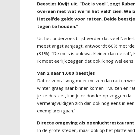
Beestjes Kwijt uit. “Dat is veel”, zegt Rub
overeen met wat we ‘in het veld’ zien. We b
Hetzelfde geldt voor ratten. Beide beestje
tegen te houden.”
Uit het onderzoek blijkt verder dat veel Neder
meest angst aanjaagt, antwoordt 60% met ‘de 
(31%). “De muis is ook wat kleiner dan de rat”,
Ik moet eerlijk zeggen dat ook ik nog wel eens 
Van 2 naar 1.000 beestjes
Dat er vooralsnog meer muizen dan ratten word
winter graag naar binnen komen. “Muizen en ratte
je ze dus ziet, kun je er donder op zeggen dat 
vermenigvuldigen zich dan ook nog eens in een 
exemplaren gaan.”
Directe omgeving als openluchtrestaurant
In de grote steden, maar ook op het platteland