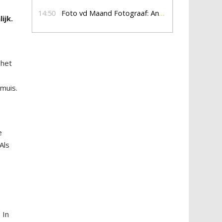
14:50
Foto vd Maand Fotograaf: Anna Jalving
ijk.
 het
 muis.
e
Als
 In