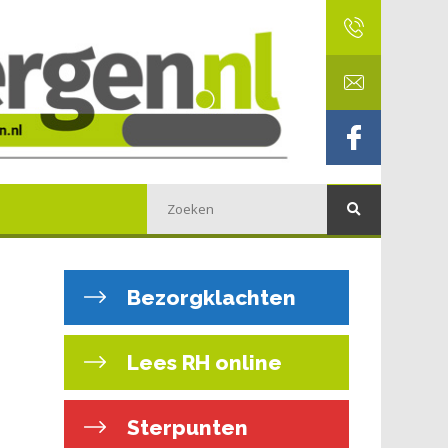
Bezorgklachten
Lees RH online
Sterpunten