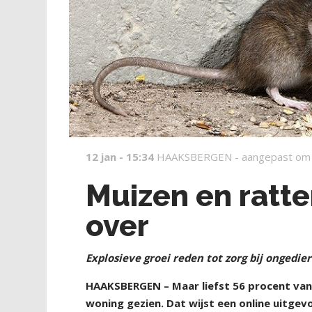
12 jan - 15:34
HAAKSBERGEN -
aangepast om
Muizen en ratt
over
Explosieve groei reden tot zorg bij ongedie
HAAKSBERGEN – Maar liefst 56 procent van 
woning gezien. Dat wijst een online uitge