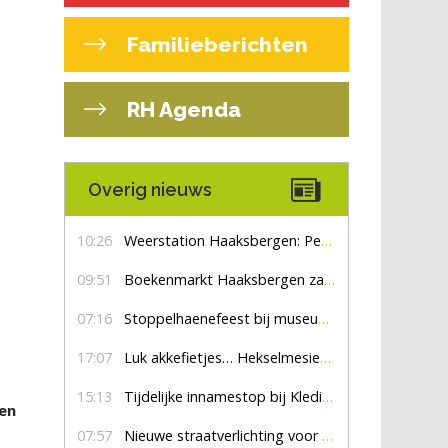
Familieberichten
RH Agenda
Overig nieuws
10:26
Weerstation Haaksbergen: Perioden met zon en droog
09:51
Boekenmarkt Haaksbergen zaterdag 8 augustus, marktplein Haaksbergen
07:16
Stoppelhaenefeest bij museum De Lebbenbrugge
17:07
Luk akkefietjes… HekselmesienHarry
15:13
Tijdelijke innamestop bij Kledingbank Stefania
gen
07:57
Nieuwe straatverlichting voor De Veldmaat en De Pas