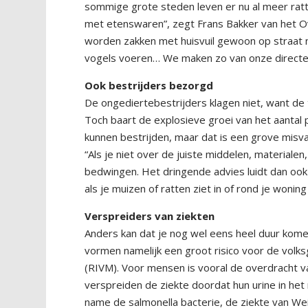
sommige grote steden leven er nu al meer rat
met etenswaren”, zegt Frans Bakker van het Ov
worden zakken met huisvuil gewoon op straat n
vogels voeren… We maken zo van onze directe 
Ook bestrijders bezorgd
De ongediertebestrijders klagen niet, want d
Toch baart de explosieve groei van het aantal
kunnen bestrijden, maar dat is een grove misv
“Als je niet over de juiste middelen, materialen
bedwingen. Het dringende advies luidt dan ook 
als je muizen of ratten ziet in of rond je woning 
Verspreiders van ziekten
Anders kan dat je nog wel eens heel duur kom
vormen namelijk een groot risico voor de volks
(RIVM). Voor mensen is vooral de overdracht van
verspreiden de ziekte doordat hun urine in het
name de salmonella bacterie, de ziekte van Weil