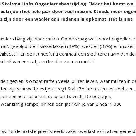
en Stal van Libès Ongediertebestrijding. “Maar het komt wel
estrijden het hele jaar door veel muizen. Steeds meer eigenl
s zijn door een waaier aan redenen in opkomst. Het is niet
landers bang zijn voor ratten. Op de vraag welk soort ongedierte
rat’, gevolgd door kakkerlakken (39%), wespen (37%) en muizen
 knikt Stal. “En de rat heeft nu eenmaal een slechtere naam dan de
schrik van een rat, eerder dan van een muis.”
en gezien is omdat ratten veelal buiten leven, waar muizen in d
n zijn schuwe beestjes”, zegt Stal. “Ze laten zich niet snel zien. 
zich een hele kolonie in de buurt bevindt. De beestjes
waanzinnig tempo: binnen een jaar kun je van 2 naar 1.000
 wordt de laatste jaren steeds vaker overlast van ratten gemeld.