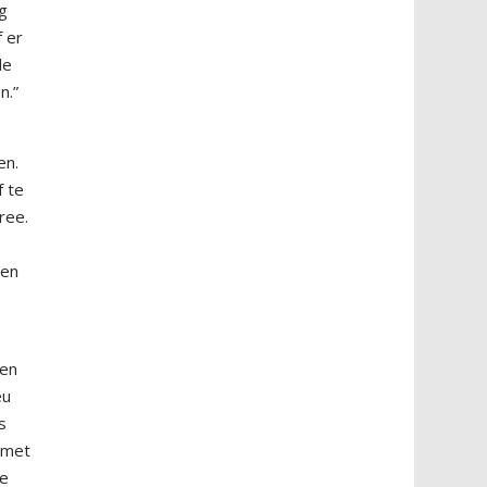
g
 er
de
n.”
en.
f te
ree.
len
zen
eu
s
n met
te