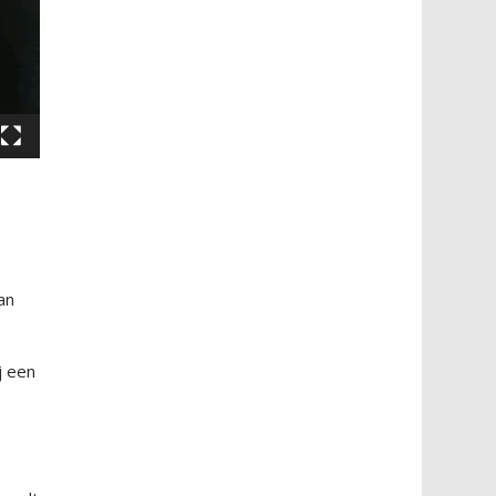
an
j een