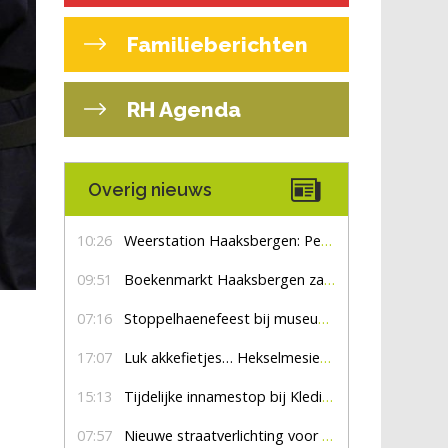
Familieberichten
RH Agenda
Overig nieuws
10:26
Weerstation Haaksbergen: Perioden met zon en droog
09:51
Boekenmarkt Haaksbergen zaterdag 8 augustus, marktplein Haaksbergen
07:16
Stoppelhaenefeest bij museum De Lebbenbrugge
17:07
Luk akkefietjes… HekselmesienHarry
15:13
Tijdelijke innamestop bij Kledingbank Stefania
07:57
Nieuwe straatverlichting voor De Veldmaat en De Pas