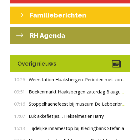
Familieberichten
RH Agenda
Overig nieuws
10:26
Weerstation Haaksbergen: Perioden met zon en droog
09:51
Boekenmarkt Haaksbergen zaterdag 8 augustus, marktplein Haaksbergen
07:16
Stoppelhaenefeest bij museum De Lebbenbrugge
17:07
Luk akkefietjes… HekselmesienHarry
15:13
Tijdelijke innamestop bij Kledingbank Stefania