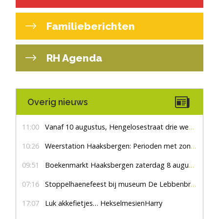
Familieberichten
RH Agenda
Overig nieuws
11:00
Vanaf 10 augustus, Hengelosestraat drie weken dicht voor doorgaand verkeer
10:26
Weerstation Haaksbergen: Perioden met zon en droog
09:51
Boekenmarkt Haaksbergen zaterdag 8 augustus, marktplein Haaksbergen
07:16
Stoppelhaenefeest bij museum De Lebbenbrugge
17:07
Luk akkefietjes… HekselmesienHarry