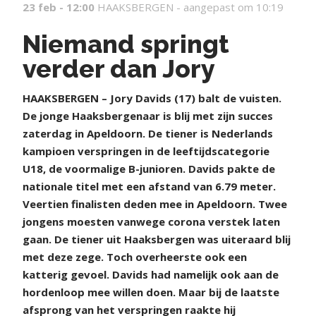
23 feb - 12:00
HAAKSBERGEN -
aangepast om 10:19
Niemand springt
verder dan Jory
H
AAKSBERGEN – Jory Davids (17) balt de vuisten.
De jonge Haaksbergenaar is blij met zijn succes
zaterdag in Apeldoorn. De tiener is Nederlands
kampioen verspringen in de leeftijdscategorie
U18, de voormalige B-junioren. Davids pakte de
nationale titel met een afstand van 6.79 meter.
Veertien finalisten deden mee in Apeldoorn. Twee
jongens moesten vanwege corona verstek laten
gaan. De tiener uit Haaksbergen was uiteraard blij
met deze zege. Toch overheerste ook een
katterig gevoel. Davids had namelijk ook aan de
hordenloop mee willen doen. Maar bij de laatste
afsprong van het verspringen raakte hij