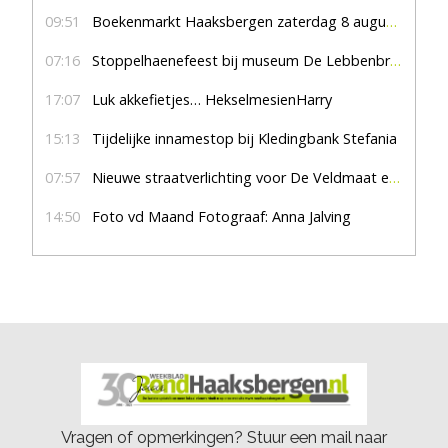
09:51
Boekenmarkt Haaksbergen zaterdag 8 augustus, marktplein Haaksbergen
07:16
Stoppelhaenefeest bij museum De Lebbenbrugge
17:07
Luk akkefietjes… HekselmesienHarry
15:13
Tijdelijke innamestop bij Kledingbank Stefania
07:57
Nieuwe straatverlichting voor De Veldmaat en De Pas
14:50
Foto vd Maand Fotograaf: Anna Jalving
Vragen of opmerkingen? Stuur een mail naar