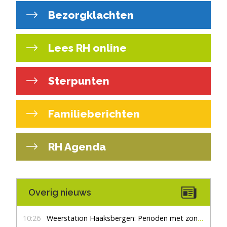
Bezorgklachten
Lees RH online
Sterpunten
Familieberichten
RH Agenda
Overig nieuws
10:26
Weerstation Haaksbergen: Perioden met zon en droog