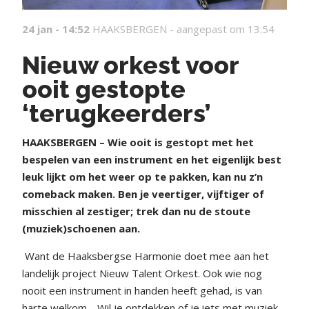
24 jan - 14:52
HAAKSBERGEN -
aangepast om 13:54
Nieuw orkest voor
ooit gestopte
‘terugkeerders’
HAAKSBERGEN – Wie ooit is gestopt met het
bespelen van een instrument en het eigenlijk best
leuk lijkt om het weer op te pakken, kan nu z’n
comeback maken. Ben je veertiger, vijftiger of
misschien al zestiger; trek dan nu de stoute
(muziek)schoenen aan.
Want de Haaksbergse Harmonie doet mee aan het
landelijk project Nieuw Talent Orkest. Ook wie nog
nooit een instrument in handen heeft gehad, is van
harte welkom. ,,Wil je ontdekken of je iets met muziek