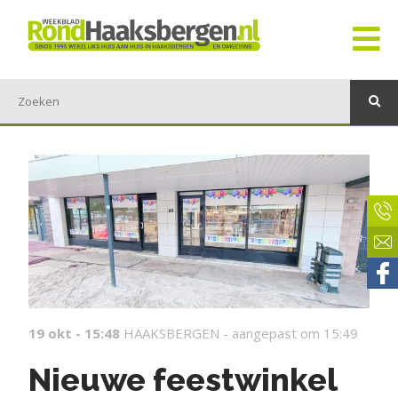
19 okt - 15:48
HAAKSBERGEN -
aangepast om 15:49
Nieuwe feestwinkel