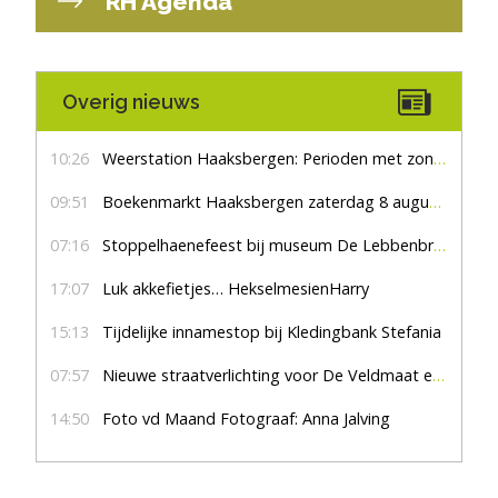
RH Agenda
Overig nieuws
10:26
Weerstation Haaksbergen: Perioden met zon en droog
09:51
Boekenmarkt Haaksbergen zaterdag 8 augustus, marktplein Haaksbergen
07:16
Stoppelhaenefeest bij museum De Lebbenbrugge
17:07
Luk akkefietjes… HekselmesienHarry
15:13
Tijdelijke innamestop bij Kledingbank Stefania
07:57
Nieuwe straatverlichting voor De Veldmaat en De Pas
14:50
Foto vd Maand Fotograaf: Anna Jalving