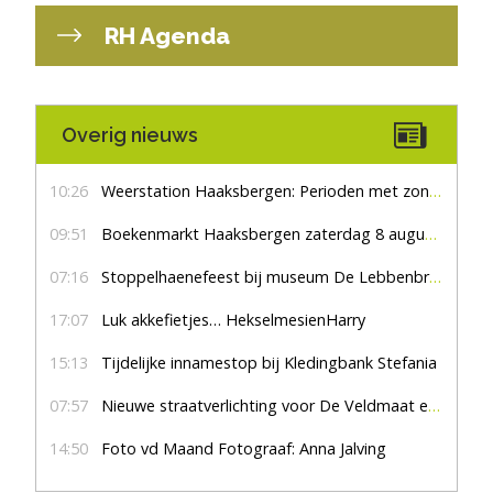
RH Agenda
Overig nieuws
10:26
Weerstation Haaksbergen: Perioden met zon en droog
09:51
Boekenmarkt Haaksbergen zaterdag 8 augustus, marktplein Haaksbergen
07:16
Stoppelhaenefeest bij museum De Lebbenbrugge
17:07
Luk akkefietjes… HekselmesienHarry
15:13
Tijdelijke innamestop bij Kledingbank Stefania
07:57
Nieuwe straatverlichting voor De Veldmaat en De Pas
14:50
Foto vd Maand Fotograaf: Anna Jalving