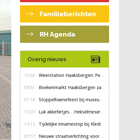
Familieberichten
RH Agenda
Overig nieuws
10:26
Weerstation Haaksbergen: Perioden met zon en droog
09:51
Boekenmarkt Haaksbergen zaterdag 8 augustus, marktplein Haaksbergen
07:16
Stoppelhaenefeest bij museum De Lebbenbrugge
17:07
Luk akkefietjes… HekselmesienHarry
15:13
Tijdelijke innamestop bij Kledingbank Stefania
07:57
Nieuwe straatverlichting voor De Veldmaat en De Pas