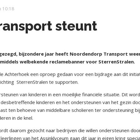
 10:18
ansport steunt
 gezegd, bijzondere jaar heeft Noordendorp Transport wee
inmiddels welbekende reclamebanner voor SterrenStralen.
e Achterhoek een oproep gedaan voor een bijdrage aan dit initiat
ichting
SterrenStralen te supporten.
steunen van kinderen in een moeilijke financiële situatie. Dit wor
desbetreffende kinderen en het ondersteunen van het gezin do
ast ten behoeve van middelbare scholieren ter ondersteuning bij
deren in de knel.
rdt daarom gezocht naar bedrijven die willen ondersteunen doo
eerlingen van het Assinklyceum gaan dit jaar in eigen kring speci