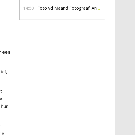
14:50
Foto vd Maand Fotograaf: Anna Jalving
r een
ief,
dt
or
 hun
r
ale