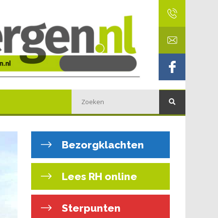
Bezorgklachten
Lees RH online
Sterpunten