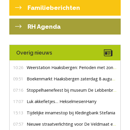
Familieberichten
RH Agenda
Overig nieuws
10:26
Weerstation Haaksbergen: Perioden met zon en droog
09:51
Boekenmarkt Haaksbergen zaterdag 8 augustus, marktplein Haaksbergen
07:16
Stoppelhaenefeest bij museum De Lebbenbrugge
17:07
Luk akkefietjes… HekselmesienHarry
15:13
Tijdelijke innamestop bij Kledingbank Stefania
07:57
Nieuwe straatverlichting voor De Veldmaat en De Pas