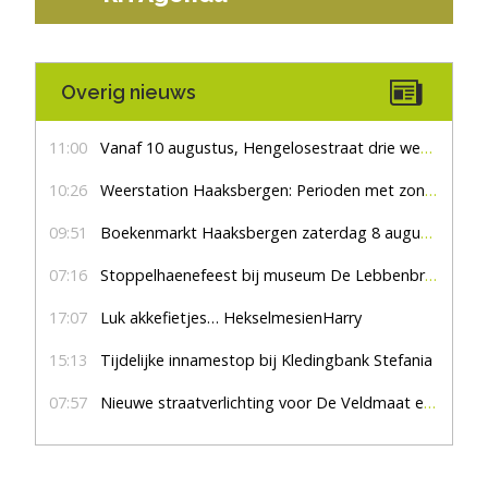
Overig nieuws
11:00
Vanaf 10 augustus, Hengelosestraat drie weken dicht voor doorgaand verkeer
10:26
Weerstation Haaksbergen: Perioden met zon en droog
09:51
Boekenmarkt Haaksbergen zaterdag 8 augustus, marktplein Haaksbergen
07:16
Stoppelhaenefeest bij museum De Lebbenbrugge
17:07
Luk akkefietjes… HekselmesienHarry
15:13
Tijdelijke innamestop bij Kledingbank Stefania
07:57
Nieuwe straatverlichting voor De Veldmaat en De Pas