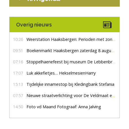
Overig nieuws
10:26
Weerstation Haaksbergen: Perioden met zon en droog
09:51
Boekenmarkt Haaksbergen zaterdag 8 augustus, marktplein Haaksbergen
07:16
Stoppelhaenefeest bij museum De Lebbenbrugge
17:07
Luk akkefietjes… HekselmesienHarry
15:13
Tijdelijke innamestop bij Kledingbank Stefania
07:57
Nieuwe straatverlichting voor De Veldmaat en De Pas
14:50
Foto vd Maand Fotograaf: Anna Jalving