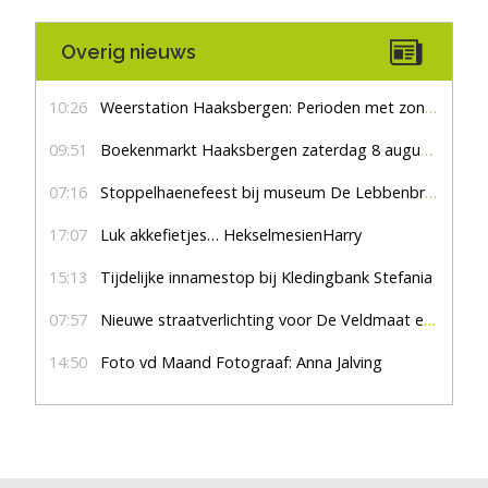
Overig nieuws
10:26
Weerstation Haaksbergen: Perioden met zon en droog
09:51
Boekenmarkt Haaksbergen zaterdag 8 augustus, marktplein Haaksbergen
07:16
Stoppelhaenefeest bij museum De Lebbenbrugge
17:07
Luk akkefietjes… HekselmesienHarry
15:13
Tijdelijke innamestop bij Kledingbank Stefania
07:57
Nieuwe straatverlichting voor De Veldmaat en De Pas
14:50
Foto vd Maand Fotograaf: Anna Jalving