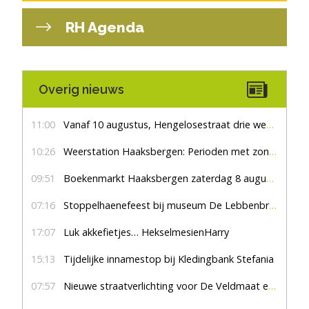
RH Agenda
Overig nieuws
11:00
Vanaf 10 augustus, Hengelosestraat drie weken dicht voor doorgaand verkeer
10:26
Weerstation Haaksbergen: Perioden met zon en droog
09:51
Boekenmarkt Haaksbergen zaterdag 8 augustus, marktplein Haaksbergen
07:16
Stoppelhaenefeest bij museum De Lebbenbrugge
17:07
Luk akkefietjes… HekselmesienHarry
15:13
Tijdelijke innamestop bij Kledingbank Stefania
07:57
Nieuwe straatverlichting voor De Veldmaat en De Pas