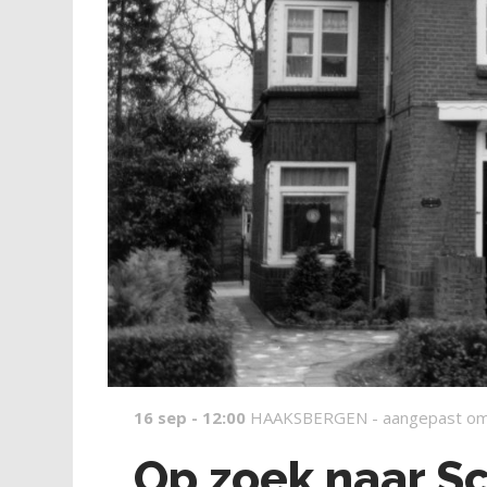
16 sep - 12:00
HAAKSBERGEN -
aangepast om
Op zoek naar S