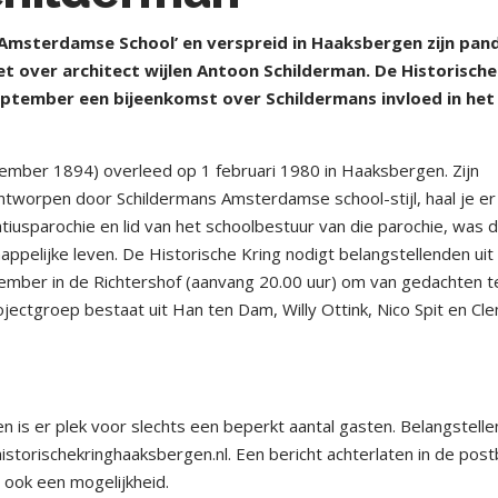
Amsterdamse School’ en verspreid in Haaksbergen zijn pan
et over architect wijlen Antoon Schilderman. De Historische
ptember een bijeenkomst over Schildermans invloed in het
ember 1894) overleed op 1 februari 1980 in Haaksbergen. Zijn
ntworpen door Schildermans Amsterdamse school-stijl, haal je er
ratiusparochie en lid van het schoolbestuur van die parochie, was 
appelijke leven. De Historische Kring nodigt belangstellenden uit
ember in de Richtershof (aanvang 20.00 uur) om van gedachten t
ojectgroep bestaat uit Han ten Dam, Willy Ottink, Nico Spit en C
is er plek voor slechts een beperkt aantal gasten. Belangstell
storischekringhaaksbergen.nl. Een bericht achterlaten in de pos
ook een mogelijkheid.