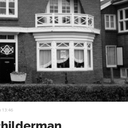
 13:46
childerman