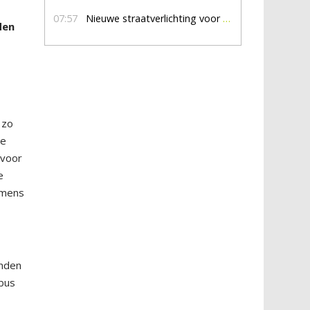
07:57
Nieuwe straatverlichting voor De Veldmaat en De Pas
den
 zo
de
 voor
e
lemens
enden
tbus