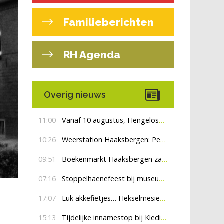
Familieberichten
RH Agenda
Overig nieuws
11:00
Vanaf 10 augustus, Hengelosestraat drie weken dicht voor doorgaand verkeer
10:26
Weerstation Haaksbergen: Perioden met zon en droog
09:51
Boekenmarkt Haaksbergen zaterdag 8 augustus, marktplein Haaksbergen
07:16
Stoppelhaenefeest bij museum De Lebbenbrugge
17:07
Luk akkefietjes… HekselmesienHarry
15:13
Tijdelijke innamestop bij Kledingbank Stefania