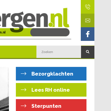
Bezorgklachten
Lees RH online
Sterpunten