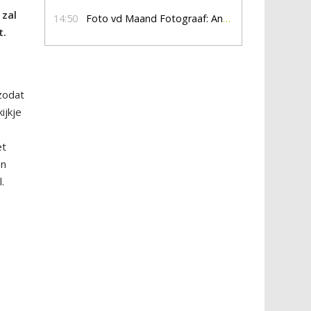
 zal
14:50
Foto vd Maand Fotograaf: Anna Jalving
t.
zodat
ijkje
et
en
.