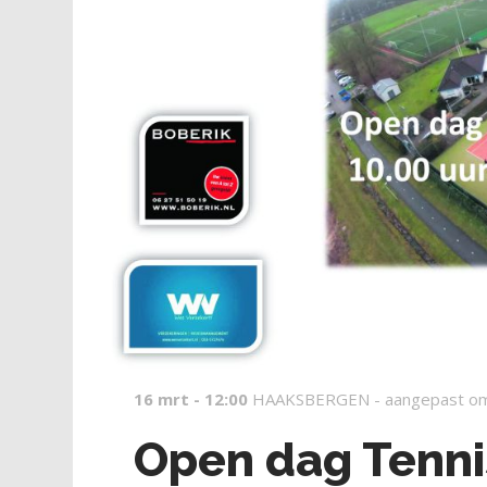
16 mrt - 12:00
HAAKSBERGEN -
aangepast o
Open dag Tenni