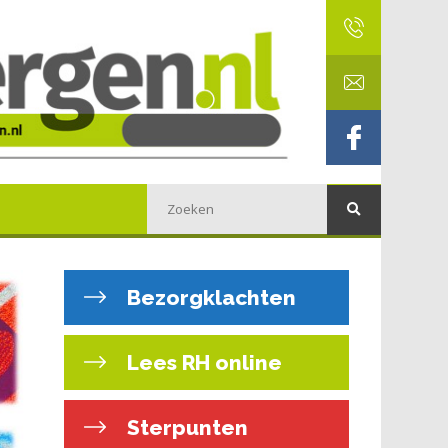
Bezorgklachten
Lees RH online
Sterpunten