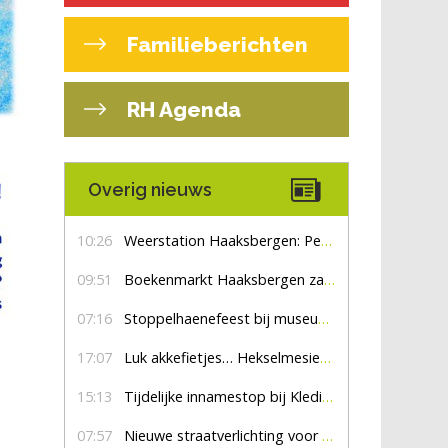
Familieberichten
RH Agenda
Overig nieuws
10:26
Weerstation Haaksbergen: Perioden met zon en droog
09:51
Boekenmarkt Haaksbergen zaterdag 8 augustus, marktplein Haaksbergen
07:16
Stoppelhaenefeest bij museum De Lebbenbrugge
17:07
Luk akkefietjes… HekselmesienHarry
15:13
Tijdelijke innamestop bij Kledingbank Stefania
07:57
Nieuwe straatverlichting voor De Veldmaat en De Pas