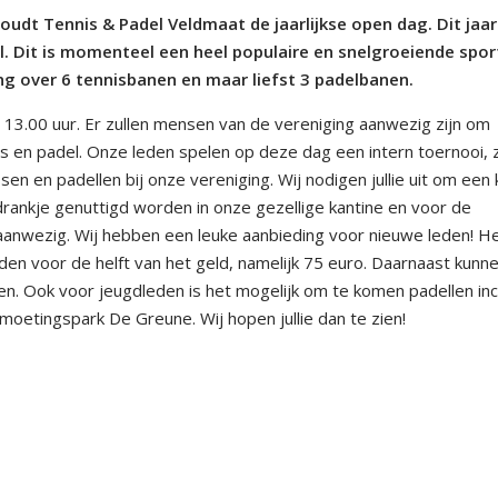
t Tennis & Padel Veldmaat de jaarlijkse open dag. Dit jaar
. Dit is momenteel een heel populaire en snelgroeiende spor
ng over 6 tennisbanen en maar liefst 3 padelbanen.
 13.00 uur. Er zullen mensen van de vereniging aanwezig zijn om
 en padel. Onze leden spelen op deze dag een intern toernooi, 
n en padellen bij onze vereniging. Wij nodigen jullie uit om een k
rankje genuttigd worden in onze gezellige kantine en voor de
 aanwezig. Wij hebben een leuke aanbieding voor nieuwe leden! H
en voor de helft van het geld, namelijk 75 euro. Daarnaast kunn
n. Ook voor jeugdleden is het mogelijk om te komen padellen incl
moetingspark De Greune. Wij hopen jullie dan te zien!