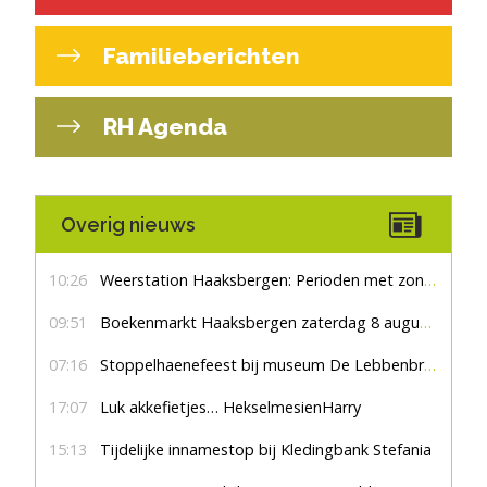
Familieberichten
RH Agenda
Overig nieuws
10:26
Weerstation Haaksbergen: Perioden met zon en droog
09:51
Boekenmarkt Haaksbergen zaterdag 8 augustus, marktplein Haaksbergen
07:16
Stoppelhaenefeest bij museum De Lebbenbrugge
17:07
Luk akkefietjes… HekselmesienHarry
15:13
Tijdelijke innamestop bij Kledingbank Stefania