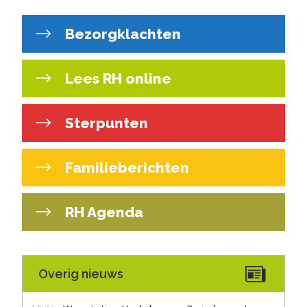
Bezorgklachten
Lees RH online
Sterpunten
Familieberichten
RH Agenda
Overig nieuws