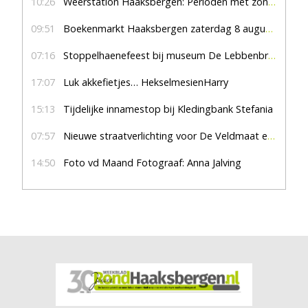
10:26
Weerstation Haaksbergen: Perioden met zon en droog
09:51
Boekenmarkt Haaksbergen zaterdag 8 augustus, marktplein Haaksbergen
07:16
Stoppelhaenefeest bij museum De Lebbenbrugge
17:07
Luk akkefietjes… HekselmesienHarry
15:13
Tijdelijke innamestop bij Kledingbank Stefania
07:57
Nieuwe straatverlichting voor De Veldmaat en De Pas
14:50
Foto vd Maand Fotograaf: Anna Jalving