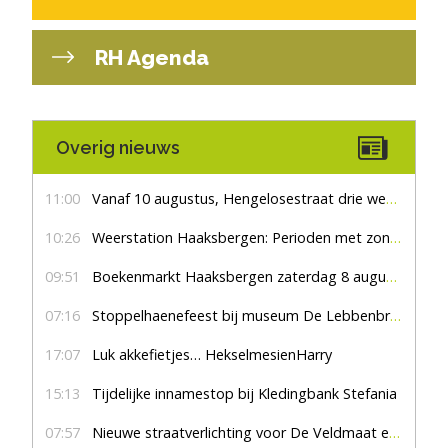
RH Agenda
Overig nieuws
11:00
Vanaf 10 augustus, Hengelosestraat drie weken dicht voor doorgaand verkeer
10:26
Weerstation Haaksbergen: Perioden met zon en droog
09:51
Boekenmarkt Haaksbergen zaterdag 8 augustus, marktplein Haaksbergen
07:16
Stoppelhaenefeest bij museum De Lebbenbrugge
17:07
Luk akkefietjes… HekselmesienHarry
15:13
Tijdelijke innamestop bij Kledingbank Stefania
07:57
Nieuwe straatverlichting voor De Veldmaat en De Pas