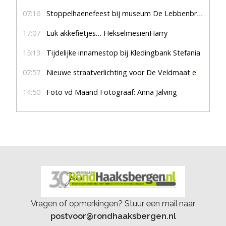
07:16
Stoppelhaenefeest bij museum De Lebbenbrugge
17:07
Luk akkefietjes… HekselmesienHarry
15:13
Tijdelijke innamestop bij Kledingbank Stefania
07:57
Nieuwe straatverlichting voor De Veldmaat en De Pas
14:50
Foto vd Maand Fotograaf: Anna Jalving
Vragen of opmerkingen? Stuur een mail naar
postvoor@rondhaaksbergen.nl