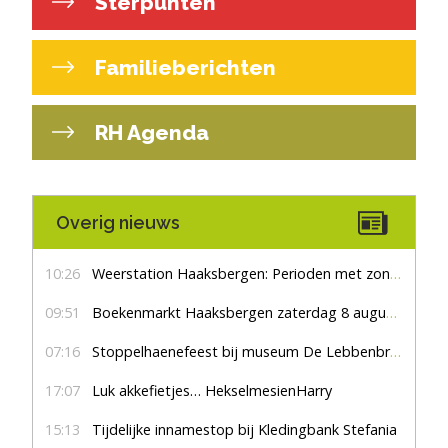
Sterpunten
Familieberichten
RH Agenda
Overig nieuws
10:26
Weerstation Haaksbergen: Perioden met zon en droog
09:51
Boekenmarkt Haaksbergen zaterdag 8 augustus, marktplein Haaksbergen
07:16
Stoppelhaenefeest bij museum De Lebbenbrugge
17:07
Luk akkefietjes… HekselmesienHarry
15:13
Tijdelijke innamestop bij Kledingbank Stefania