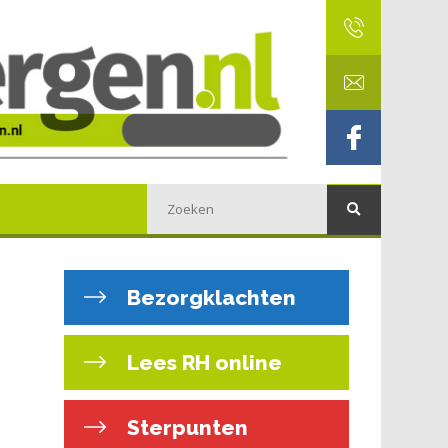
Bezorgklachten
Lees RH online
Sterpunten