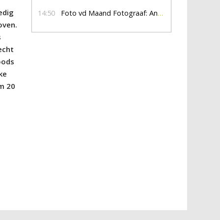
edig
14:50
Foto vd Maand Fotograaf: Anna Jalving
oven.
s
echt
oods
ke
im 20