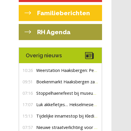
Familieberichten
RH Agenda
Overig nieuws
10:26
Weerstation Haaksbergen: Perioden met zon en droog
09:51
Boekenmarkt Haaksbergen zaterdag 8 augustus, marktplein Haaksbergen
07:16
Stoppelhaenefeest bij museum De Lebbenbrugge
17:07
Luk akkefietjes… HekselmesienHarry
15:13
Tijdelijke innamestop bij Kledingbank Stefania
07:57
Nieuwe straatverlichting voor De Veldmaat en De Pas