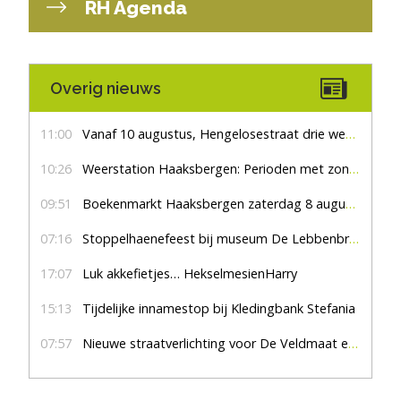
RH Agenda
Overig nieuws
11:00
Vanaf 10 augustus, Hengelosestraat drie weken dicht voor doorgaand verkeer
10:26
Weerstation Haaksbergen: Perioden met zon en droog
09:51
Boekenmarkt Haaksbergen zaterdag 8 augustus, marktplein Haaksbergen
07:16
Stoppelhaenefeest bij museum De Lebbenbrugge
17:07
Luk akkefietjes… HekselmesienHarry
15:13
Tijdelijke innamestop bij Kledingbank Stefania
07:57
Nieuwe straatverlichting voor De Veldmaat en De Pas